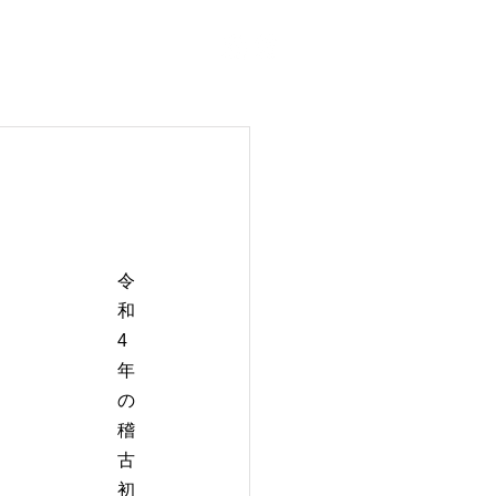
紹介
お問い合わせ
令
和
4
年
の
稽
古
初