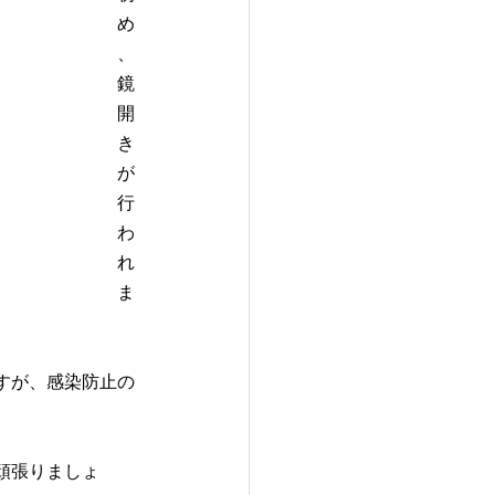
め
、
鏡
開
き
が
行
わ
れ
ま
すが、感染防止の
頑張りましょ