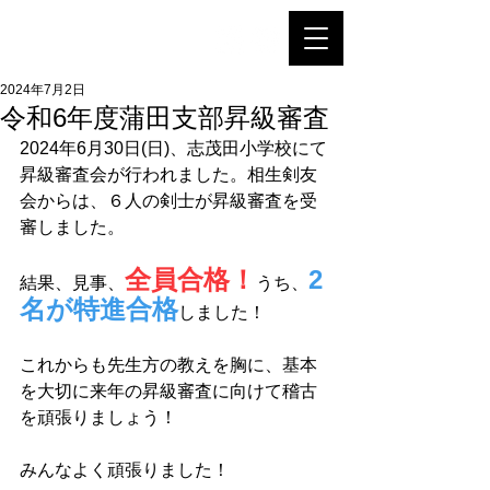
相生剣友会
2024年7月2日
令和6年度蒲田支部昇級審査
2024年6月30日(日)、志茂田小学校にて
昇級審査会が行われました。相生剣友
会からは、６人の剣士が昇級審査を受
審しました。
全員合格！
2
結果、見事、
うち、
名が特進合格
しました！
これからも先生方の教えを胸に、基本
を大切に来年の昇級審査に向けて稽古
を頑張りましょう！
みんなよく頑張りました！